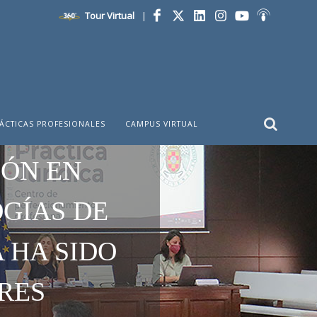
Tour Virtual
|
Facebook
Twitter
LinkedIn
Instagram
YouTube
Ivoox
ÁCTICAS PROFESIONALES
CAMPUS VIRTUAL
IÓN EN
GÍAS DE
 HA SIDO
RES