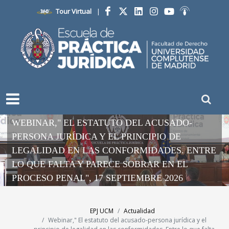
Tour Virtual
|
Facebook
Twitter
LinkedIn
Instagram
YouTube
Ivoox
WEBINAR," EL ESTATUTO DEL ACUSADO-
PERSONA JURÍDICA Y EL PRINCIPIO DE
LEGALIDAD EN LAS CONFORMIDADES. ENTRE
LO QUE FALTA Y PARECE SOBRAR EN EL
PROCESO PENAL", 17 SEPTIEMBRE 2026
EPJ UCM
Actualidad
Webinar," El estatuto del acusado-persona jurídica y el