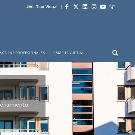
Tour Virtual
|
Facebook
Twitter
LinkedIn
Instagram
YouTube
Ivoox
ÁCTICAS PROFESIONALES
CAMPUS VIRTUAL
rdenamiento