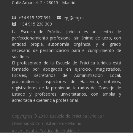
Calle Amaniel, 2
·
28015
·
Madrid
+34 915 327 391
·
epj@epj.es
+34 915 230 309
La Escuela de Práctica Jurídica es un centro de
perfeccionamiento profesional, sin ánimo de lucro, con
entidad propia, autonomía orgánica, y el grado
necesario de personificación para el cumplimiento de
sus fines.
El profesorado de la Escuela de Práctica Jurídica está
formado por abogados en ejercicio, magistrados,
fiscales, secretarios de Administración Local,
procuradores, inspectores de Hacienda, notarios,
registradores de la propiedad, letrados del Consejo de
Estado y profesores universitarios, con amplia y
acreditada experiencia profesional.
Copyrights © 2019. Escuela de Práctica Jurídica •
Universidad Complutense de Madrid.
Aviso Legal
/
Politica de cookies
/