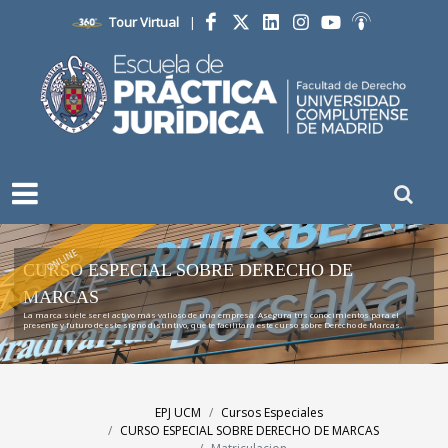
Tour Virtual
|
Facebook
Twitter
LinkedIn
Instagram
YouTube
Ivoox
ONLINE
CURSO ESPECIAL SOBRE DERECHO DE
MARCAS
La marca suele ser el activo más valioso de una empresa. Asegura tus conocimientos para el
presente y futuro de este signo distintivo, que te facilitará este curso sobre Derecho de Marcas.
EPJ UCM
Cursos Especiales
CURSO ESPECIAL SOBRE DERECHO DE MARCAS