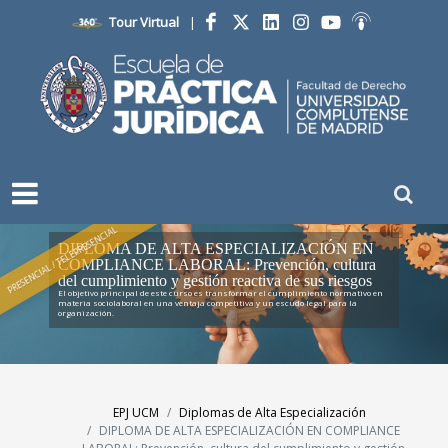
Tour Virtual
|
Facebook
Twitter
LinkedIn
Instagram
YouTube
Ivoox
PRESENCIAL / TELEPRESENCIAL
DIPLOMA DE ALTA ESPECIALIZACIÓN EN
COMPLIANCE LABORAL: Prevención, cultura
del cumplimiento y gestión reactiva de sus riesgos
El objetivo principal de este curso es transformar el cumplimiento normativo en
materia sociolaboral en una ventaja competitiva y un escudo legal para la
organización.
EPJ UCM
Diplomas de Alta Especialización
DIPLOMA DE ALTA ESPECIALIZACIÓN EN COMPLIANCE