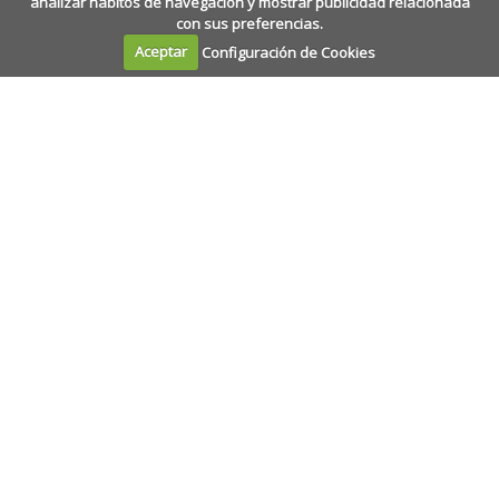
analizar hábitos de navegación y mostrar publicidad relacionada
con sus preferencias.
Aceptar
Configuración de Cookies
Calle Amaniel, 2
·
28015
·
Madrid
+34 915 327 391
·
epj@epj.es
+34 915 230 309
La Escuela de Práctica Jurídica es un centro de
perfeccionamiento profesional, sin ánimo de lucro, con
entidad propia, autonomía orgánica, y el grado