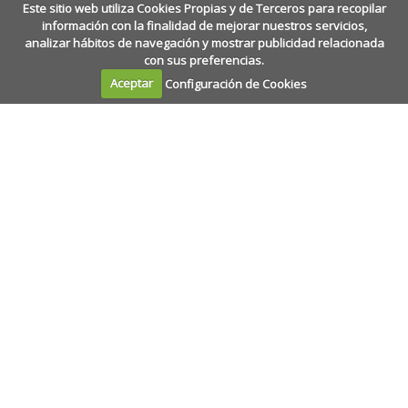
Este sitio web utiliza Cookies Propias y de Terceros para recopilar
información con la finalidad de mejorar nuestros servicios,
analizar hábitos de navegación y mostrar publicidad relacionada
con sus preferencias.
Aceptar
Configuración de Cookies
Calle Amaniel, 2
·
28015
·
Madrid
+34 915 327 391
·
epj@epj.es
+34 915 230 309
La Escuela de Práctica Jurídica es un centro de