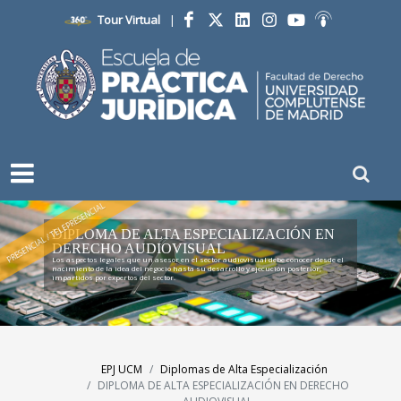
Tour Virtual
|
Facebook
Twitter
LinkedIn
Instagram
YouTube
Ivoox
PRESENCIAL / TELEPRESENCIAL
DIPLOMA DE ALTA ESPECIALIZACIÓN EN
DERECHO AUDIOVISUAL
Los aspectos legales que un asesor en el sector audiovisual debe conocer desde el
nacimiento de la idea del negocio hasta su desarrollo y ejecución posterior,
impartidos por expertos del sector.
EPJ UCM
Diplomas de Alta Especialización
DIPLOMA DE ALTA ESPECIALIZACIÓN EN DERECHO