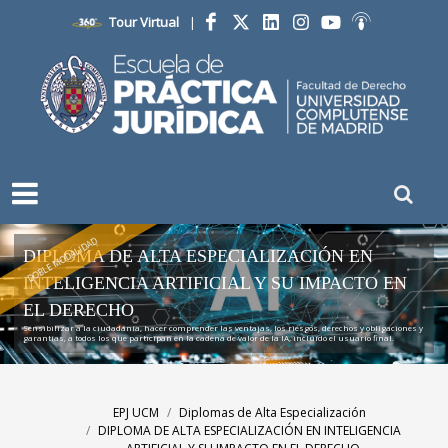
Tour Virtual
|
Facebook
Twitter
LinkedIn
Instagram
YouTube
Ivoox
DOBLE MODALIDAD
DIPLOMA DE ALTA ESPECIALIZACIÓN EN
INTELIGENCIA ARTIFICIAL Y SU IMPACTO EN
EL DERECHO
Sensibilizar a la ciudadanía, hacer comprender las ventajas, los riesgos, derechos y obligaciones y
garantías, a todos los que participan en la cadena de valor de la IA, incluido el usuario final.
EPJ UCM
Diplomas de Alta Especialización
DIPLOMA DE ALTA ESPECIALIZACIÓN EN INTELIGENCIA