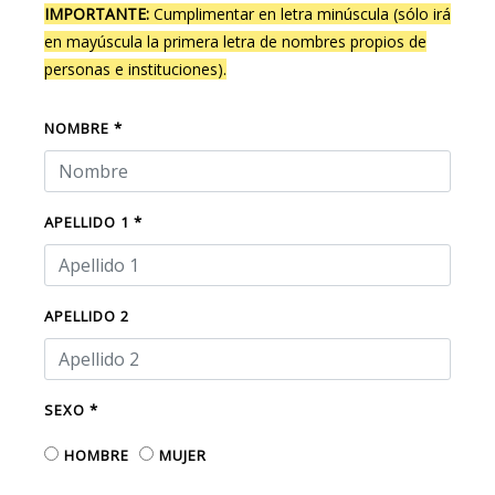
IMPORTANTE:
Cumplimentar en letra minúscula (sólo irá
en mayúscula la primera letra de nombres propios de
personas e instituciones).
NOMBRE *
APELLIDO 1 *
APELLIDO 2
SEXO *
HOMBRE
MUJER