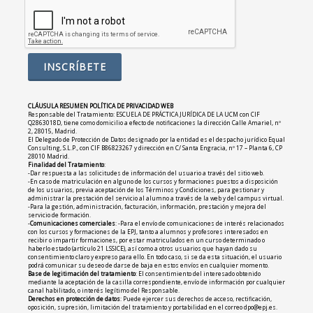
CLÁUSULA RESUMEN POLÍTICA DE PRIVACIDAD WEB
Responsable del Tratamiento: ESCUELA DE PRÁCTICA JURÍDICA DE LA UCM con CIF
Q2863018D, tiene como domicilio a efecto de notificaciones la dirección Calle Amariel, nº
2, 28015, Madrid.
El Delegado de Protección de Datos designado por la entidad es el despacho jurídico Equal
Consulting, S.L.P., con CIF B86823267 y dirección en C/ Santa Engracia, nº 17 – Planta 6, CP
28010 Madrid.
Finalidad del Tratamiento
:
-Dar respuesta a las solicitudes de información del usuario a través del sitio web.
-En caso de matriculación en alguno de los cursos y formaciones puestos a disposición
de los usuarios, previa aceptación de los Términos y Condiciones, para gestionar y
administrar la prestación del servicio al alumno a través de la web y del campus virtual.
-Para la gestión, administración, facturación, información, prestación y mejora del
servicio de formación.
-
Comunicaciones comerciales
: -Para el envío de comunicaciones de interés relacionados
con los cursos y formaciones de la EPJ, tanto a alumnos y profesores interesados en
recibir o impartir formaciones, por estar matriculados en un curso determinado o
haberlo estado (artículo 21 LSSICE), así como a otros usuarios que hayan dado su
consentimiento claro y expreso para ello. En todo caso, si se da esta situación, el usuario
podrá comunicar su deseo de darse de baja en estos envíos en cualquier momento.
Base de legitimación del tratamiento
: El consentimiento del interesado obtenido
mediante la aceptación de la casilla correspondiente, envío de información por cualquier
canal habilitado, o interés legítimo del Responsable.
Derechos en protección de datos
: Puede ejercer sus derechos de acceso, rectificación,
oposición, supresión, limitación del tratamiento y portabilidad en el correo dpo@epj.es.