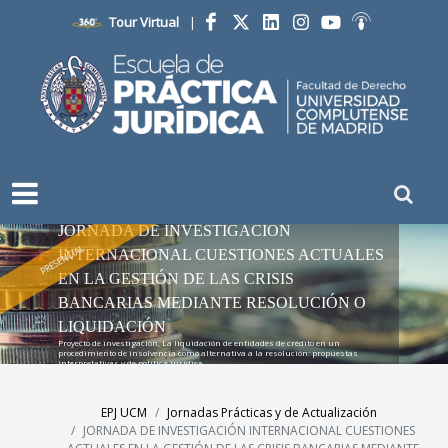
Tour Virtual
|
Facebook
Twitter
LinkedIn
Instagram
YouTube
Ivoox
JORNADA DE INVESTIGACIÓN
PRESENCIAL
INTERNACIONAL CUESTIONES ACTUALES
EN LA GESTIÓN DE LAS CRISIS
BANCARIAS MEDIANTE RESOLUCIÓN O
LIQUIDACIÓN
Proyecto de investigación, La liquidación de entidades de crédito en un
procedimiento de insolvencia como alternativa a la resolución: propuestas
interpretativas y de política jurídica
EPJ UCM
Jornadas Prácticas y de Actualización
JORNADA DE INVESTIGACIÓN INTERNACIONAL CUESTIONES