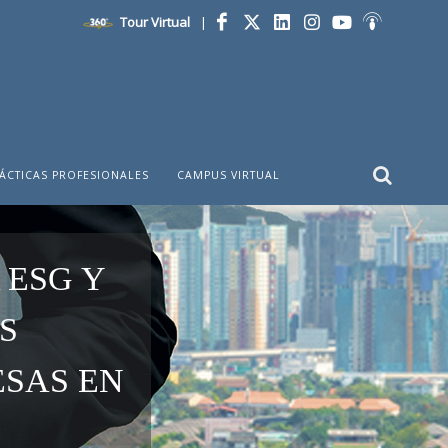
Tour Virtual
|
Facebook
Twitter
LinkedIn
Instagram
YouTube
Ivoox
ÁCTICAS PROFESIONALES
CAMPUS VIRTUAL
 ESG Y
S
ESAS EN