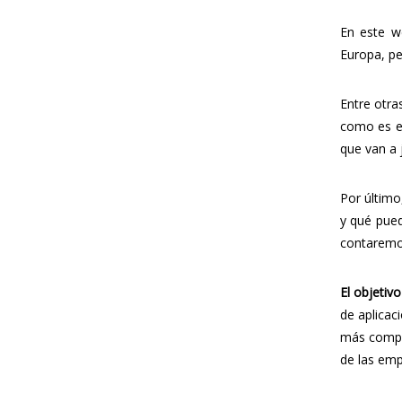
En este w
Europa, pe
Entre otra
como es el
que van a 
Por último
y qué pued
contaremos
El objetiv
de aplicac
más comple
de las emp