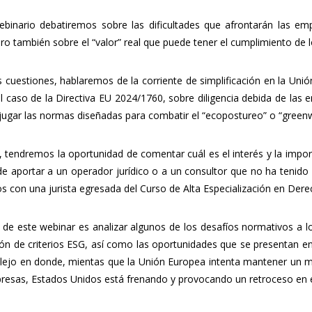
ebinario debatiremos sobre las dificultades que afrontarán las e
ro también sobre el “valor” real que puede tener el cumplimiento de l
s cuestiones, hablaremos de la corriente de simplificación en la U
 caso de la Directiva EU 2024/1760, sobre diligencia debida de las e
jugar las normas diseñadas para combatir el “ecopostureo” o “gree
, tendremos la oportunidad de comentar cuál es el interés y la impor
e aportar a un operador jurídico o a un consultor que no ha tenido o
 con una jurista egresada del Curso de Alta Especialización en Derech
o
de este webinar es analizar algunos de los desafíos normativos a 
ión de criterios ESG, así como las oportunidades que se presentan e
jo en donde, mientas que la Unión Europea intenta mantener un ma
resas, Estados Unidos está frenando y provocando un retroceso en 