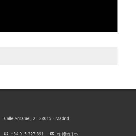
Calle Amaniel, 2
·
28015
·
Madrid
+34 915 327 391
·
epj@epj.es