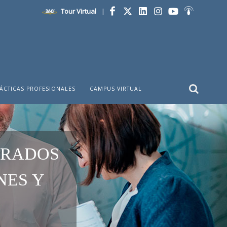
Tour Virtual
|
Facebook
Twitter
LinkedIn
Instagram
YouTube
Ivoox
ÁCTICAS PROFESIONALES
CAMPUS VIRTUAL
TRADOS
NES Y