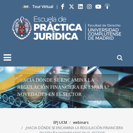
Tour Virtual
|
Facebook
Twitter
LinkedIn
Instagram
YouTube
Ivoox
ONLINE
¿HACIA DÓNDE SE ENCAMINA LA
REGULACIÓN FINANCIERA EN ESPAÑA?
NOVEDADES EN EL SECTOR
EPJ UCM
webinars
¿HACIA DÓNDE SE ENCAMINA LA REGULACIÓN FINANCIERA