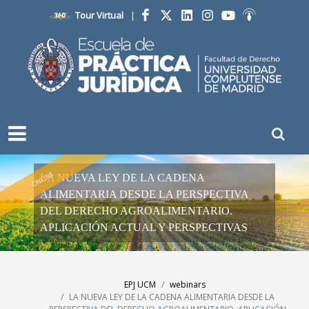
Tour Virtual
|
Facebook
Twitter
LinkedIn
Instagram
YouTube
Ivoox
ONLINE
LA NUEVA LEY DE LA CADENA
ALIMENTARIA DESDE LA PERSPECTIVA
DEL DERECHO AGROALIMENTARIO.
APLICACIÓN ACTUAL Y PERSPECTIVAS
EPJ UCM
webinars
LA NUEVA LEY DE LA CADENA ALIMENTARIA DESDE LA