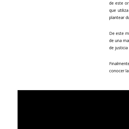
de este or
que utiliz
plantear d
De este mo
de una mar
de justicia
Finalmente
conocer la