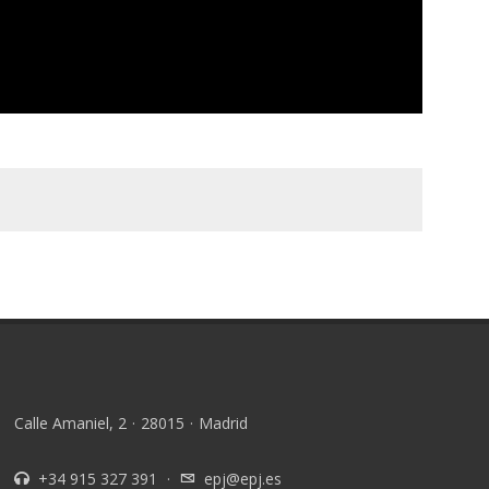
Calle Amaniel, 2
·
28015
·
Madrid
+34 915 327 391
·
epj@epj.es