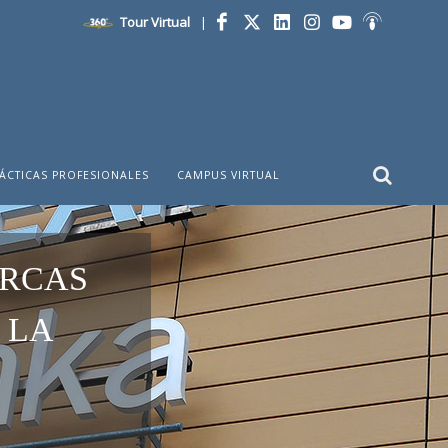
Tour Virtual
|
Facebook
Twitter
LinkedIn
Instagram
YouTube
Ivoox
ÁCTICAS PROFESIONALES
CAMPUS VIRTUAL
ARCAS
 LA