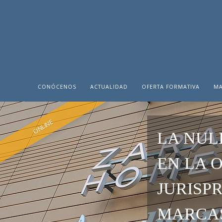
CONÓCENOS
ACTUALIDAD
OFERTA FORMATIVA
MA
ONLINE
LA NUL
EN LA 
JURISP
MARCA