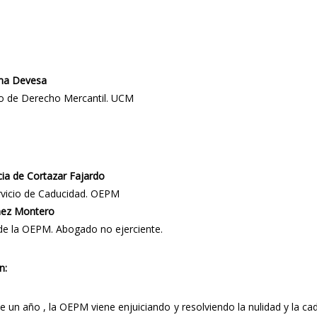
ma Devesa
co de Derecho Mercantil. UCM
cia de Cortazar Fajardo
rvicio de Caducidad. OEPM
ez Montero
de la OEPM. Abogado no ejerciente.
n:
 un año , la OEPM viene enjuiciando y resolviendo la nulidad y la cad