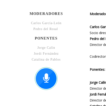
MODERADORES
Moderador
Carlos García-León
Carlos Gar
Pedro del Rosal
Socio dire
PONENTES
Pedro del
Director d
Jorge Calín
Jordi Fernández
Codirector
Catalina de Pablos
Ponentes:
Jorge Calín
Director 
Jordi Fern
Director d