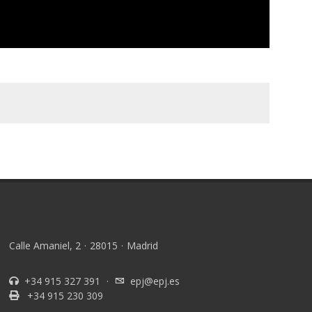
Calle Amaniel, 2
·
28015
·
Madrid
+34 915 327 391
·
epj@epj.es
+34 915 230 309