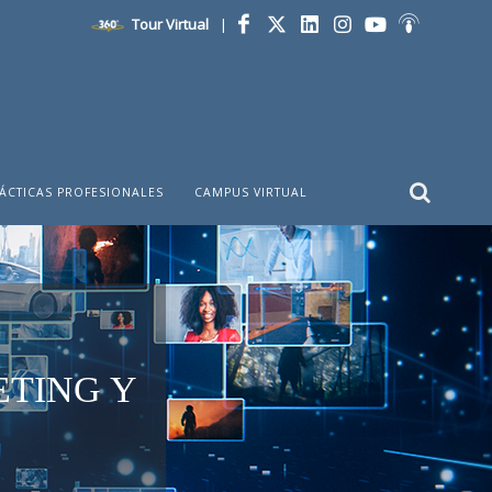
Tour Virtual
|
Facebook
Twitter
LinkedIn
Instagram
YouTube
Ivoox
ÁCTICAS PROFESIONALES
CAMPUS VIRTUAL
TING Y