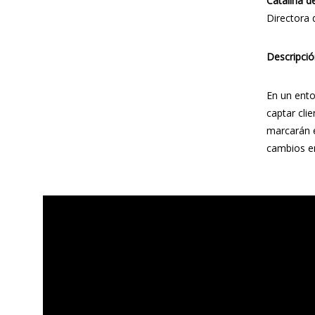
Catalina d
Directora 
Descripció
En un ento
captar cli
marcarán e
cambios en