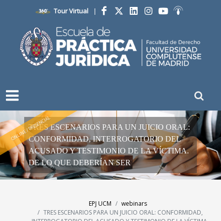
Tour Virtual
|
Facebook
Twitter
LinkedIn
Instagram
YouTube
Ivoox
ONLINE / PRESENCIAL
TRES ESCENARIOS PARA UN JUICIO ORAL:
CONFORMIDAD, INTERROGATORIO DEL
ACUSADO Y TESTIMONIO DE LA VÍCTIMA.
DE LO QUE DEBERÍAN SER
EPJ UCM
webinars
TRES ESCENARIOS PARA UN JUICIO ORAL: CONFORMIDAD,