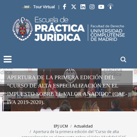
Tour Virtual
|
Facebook
Twitter
LinkedIn
Instagram
YouTube
Ivoox
APERTURA DE LA PRIMERA EDICIÓN DEL
“CURSO DE ALTA ESPECIALIZACIÓN EN EL
IMPUESTO SOBRE EL VALOR AÑADIDO” (CAE-
IVA 2019-2020).
EPJ UCM
Actualidad
Apertura de la primera edición del “Curso de alta