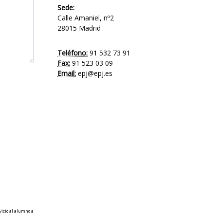
Sede:
Calle Amaniel, nº2
28015 Madrid
Teléfono:
91 532 73 91
Fax:
91 523 03 09
Email:
epj@epj.es
vicio al alumno a