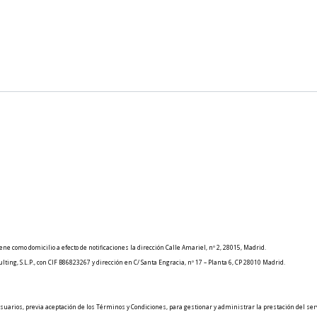
como domicilio a efecto de notificaciones la dirección Calle Amariel, nº 2, 28015, Madrid.
ting, S.L.P., con CIF B86823267 y dirección en C/ Santa Engracia, nº 17 – Planta 6, CP 28010 Madrid.
suarios, previa aceptación de los Términos y Condiciones, para gestionar y administrar la prestación del ser