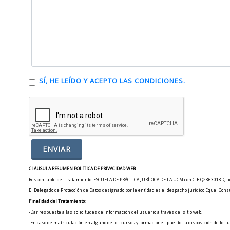
SÍ, HE LEÍDO Y ACEPTO LAS CONDICIONES.
CLÁUSULA RESUMEN POLÍTICA DE PRIVACIDAD WEB
Responsable del Tratamiento: ESCUELA DE PRÁCTICA JURÍDICA DE LA UCM con CIF Q2863018D, tiene 
El Delegado de Protección de Datos designado por la entidad es el despacho jurídico Equal Consul
Finalidad del Tratamiento
:
-Dar respuesta a las solicitudes de información del usuario a través del sitio web.
-En caso de matriculación en alguno de los cursos y formaciones puestos a disposición de los u