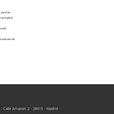
, por estar
usuario podrá
imo del
 le atienden de
Calle Amaniel, 2
·
28015
·
Madrid