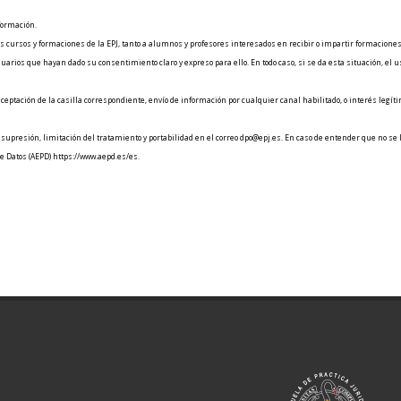
 formación.
os cursos y formaciones de la EPJ, tanto a alumnos y profesores interesados en recibir o impartir formaciones
uarios que hayan dado su consentimiento claro y expreso para ello. En todo caso, si se da esta situación, el 
ceptación de la casilla correspondiente, envío de información por cualquier canal habilitado, o interés legít
n, supresión, limitación del tratamiento y portabilidad en el correo dpo@epj.es. En caso de entender que no se
 Datos (AEPD) https://www.aepd.es/es.