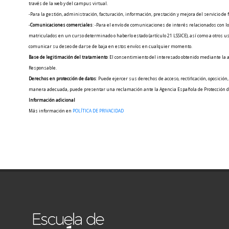
través de la web y del campus virtual.
-Para la gestión, administración, facturación, información, prestación y mejora del servicio de
-
Comunicaciones comerciales
: -Para el envío de comunicaciones de interés relacionados con l
matriculados en un curso determinado o haberlo estado (artículo 21 LSSICE), así como a otros us
comunicar su deseo de darse de baja en estos envíos en cualquier momento.
Base de legitimación del tratamiento
: El consentimiento del interesado obtenido mediante la a
Responsable.
Derechos en protección de datos
: Puede ejercer sus derechos de acceso, rectificación, oposició
manera adecuada, puede presentar una reclamación ante la Agencia Española de Protección de
Información adicional
Más información en
POLÍTICA DE PRIVACIDAD