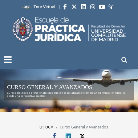
Tour Virtual
|
Facebook
Twitter
LinkedIn
Instagram
YouTube
Ivoox
CURSO GENERAL Y AVANZADOS
Cursos dirigidos a profesionales que buscan especializarse y completar su formación jurídica
desde una perspectiva práctica
EPJ UCM
Curso General y Avanzados