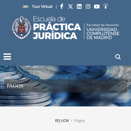
Tour Virtual
|
Facebook
Twitter
LinkedIn
Instagram
YouTube
Ivoox
PAGOS
EPJ UCM
Pagos