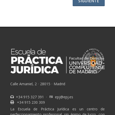
SIGUIENTE
Calle Amaniel, 2
·
28015
·
Madrid
+34 915 327 391
·
epj@epj.es
+34 915 230 309
La Escuela de Práctica Jurídica es un centro de
perfeccionamiento profesional, sin ánimo de lucro, con