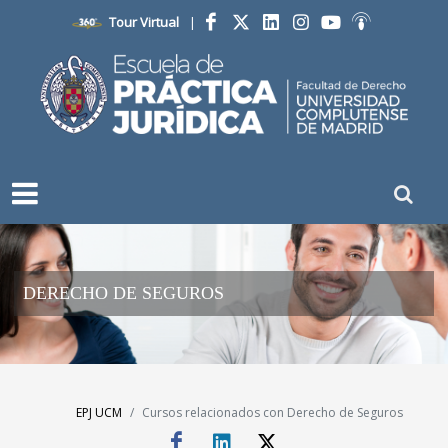
Tour Virtual
|
Facebook
Twitter
LinkedIn
Instagram
YouTube
Ivoox
DERECHO DE SEGUROS
EPJ UCM
Cursos relacionados con Derecho de Seguros