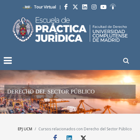
Tour Virtual
|
Facebook
Twitter
LinkedIn
Instagram
YouTube
Ivoox
DERECHO DEL SECTOR PÚBLICO
EPJ UCM
Cursos relacionados con Derecho del Sector Público