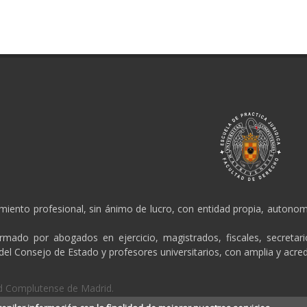
amiento profesional, sin ánimo de lucro, con entidad propia, autonomí
ormado por abogados en ejercicio, magistrados, fiscales, secretar
 del Consejo de Estado y profesores universitarios, con amplia y acred
dad Complutense de Madrid.