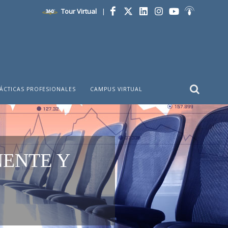
Tour Virtual
|
Facebook
Twitter
LinkedIn
Instagram
YouTube
Ivoox
ÁCTICAS PROFESIONALES
CAMPUS VIRTUAL
ENTE Y