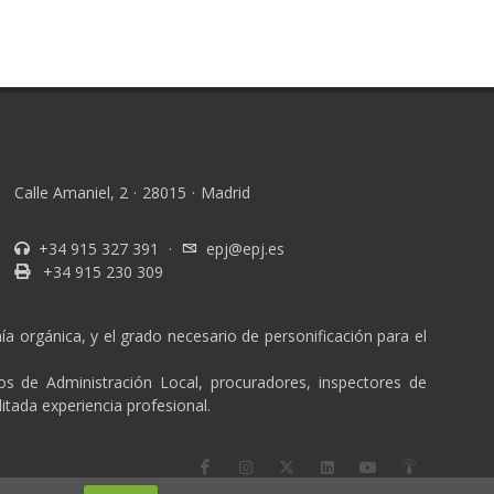
Calle Amaniel, 2
·
28015
·
Madrid
+34 915 327 391
·
epj@epj.es
+34 915 230 309
a orgánica, y el grado necesario de personificación para el
ios de Administración Local, procuradores, inspectores de
itada experiencia profesional.