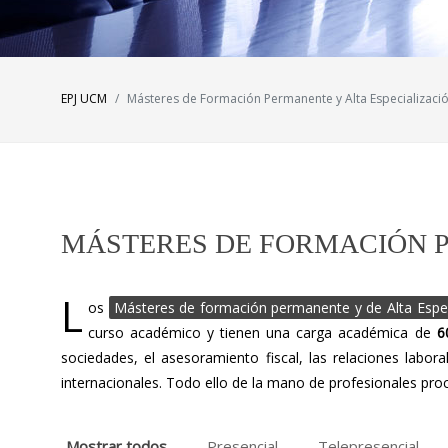
EPJ UCM
Másteres de Formación Permanente y Alta Especializaci
MÁSTERES DE FORMACIÓN P
L
os
Másteres de formación permanente y de Alta Espec
curso académico y tienen una carga académica de
6
sociedades, el asesoramiento fiscal, las relaciones labo
internacionales. Todo ello de la mano de profesionales proc
Mostrar todos
Presencial
Telepresencial