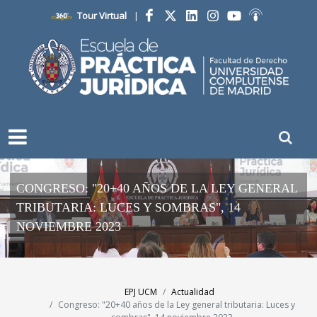
Tour Virtual
|
Facebook
Twitter
LinkedIn
Instagram
YouTube
Ivoox
CONGRESO: "20+40 AÑOS DE LA LEY GENERAL
TRIBUTARIA: LUCES Y SOMBRAS", 14
NOVIEMBRE 2023
EPJ UCM
Actualidad
Congreso: "20+40 años de la Ley general tributaria: Luces y