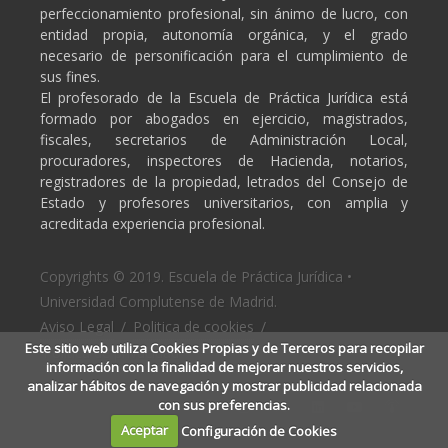
perfeccionamiento profesional, sin ánimo de lucro, con
entidad propia, autonomía orgánica, y el grado
necesario de personificación para el cumplimiento de
sus fines.
El profesorado de la Escuela de Práctica Jurídica está
formado por abogados en ejercicio, magistrados,
fiscales, secretarios de Administración Local,
procuradores, inspectores de Hacienda, notarios,
registradores de la propiedad, letrados del Consejo de
Estado y profesores universitarios, con amplia y
acreditada experiencia profesional.
Copyrights © 2019. Escuela de Práctica Jurídica •
Universidad Complutense de Madrid.
Aviso Legal
/
Politica de cookies
/
Este sitio web utiliza Cookies Propias y de Terceros para recopilar
Politica de privacidad
información con la finalidad de mejorar nuestros servicios,
analizar hábitos de navegación y mostrar publicidad relacionada
con sus preferencias.
Aceptar
Configuración de Cookies