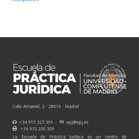
Calle Amaniel, 2
·
28015
·
Madrid
+34 915 327 391
·
epj@epj.es
+34 915 230 309
La Escuela de Práctica Jurídica es un centro de