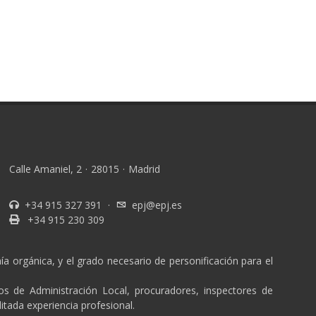
Calle Amaniel, 2
·
28015
·
Madrid
+34 915 327 391
·
epj@epj.es
+34 915 230 309
a orgánica, y el grado necesario de personificación para el
ios de Administración Local, procuradores, inspectores de
itada experiencia profesional.