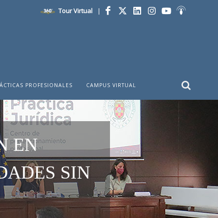
Tour Virtual
|
Facebook
Twitter
LinkedIn
Instagram
YouTube
Ivoox
ÁCTICAS PROFESIONALES
CAMPUS VIRTUAL
N EN
DADES SIN