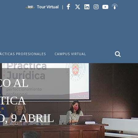
Tour Virtual
|
Facebook
Twitter
LinkedIn
Instagram
YouTube
Ivoox
ÁCTICAS PROFESIONALES
CAMPUS VIRTUAL
CO AL
TICA
, 9 ABRIL