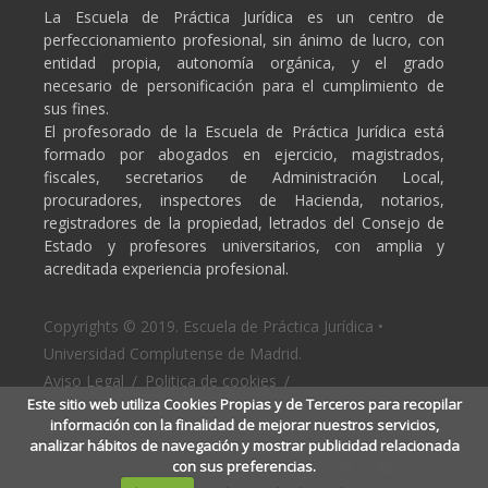
La Escuela de Práctica Jurídica es un centro de
perfeccionamiento profesional, sin ánimo de lucro, con
entidad propia, autonomía orgánica, y el grado
necesario de personificación para el cumplimiento de
sus fines.
El profesorado de la Escuela de Práctica Jurídica está
formado por abogados en ejercicio, magistrados,
fiscales, secretarios de Administración Local,
procuradores, inspectores de Hacienda, notarios,
registradores de la propiedad, letrados del Consejo de
Estado y profesores universitarios, con amplia y
acreditada experiencia profesional.
Copyrights © 2019. Escuela de Práctica Jurídica •
Universidad Complutense de Madrid.
Aviso Legal
/
Politica de cookies
/
Este sitio web utiliza Cookies Propias y de Terceros para recopilar
Politica de privacidad
información con la finalidad de mejorar nuestros servicios,
analizar hábitos de navegación y mostrar publicidad relacionada
con sus preferencias.