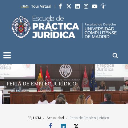
Tour Virtual
|
Facebook
Twitter
LinkedIn
Instagram
YouTube
Ivoox
FERIA DE EMPLEO JURÍDICO
EPJ UCM
Actualidad
Feria de Empleo Jurídico