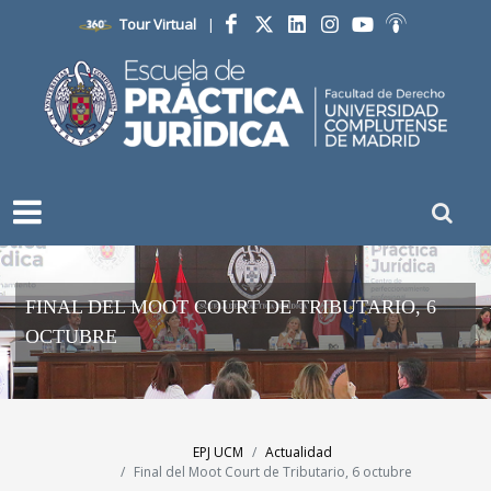
Tour Virtual
|
Facebook
Twitter
LinkedIn
Instagram
YouTube
Ivoox
FINAL DEL MOOT COURT DE TRIBUTARIO, 6
OCTUBRE
EPJ UCM
Actualidad
Final del Moot Court de Tributario, 6 octubre