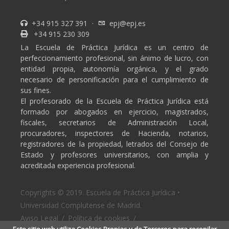
+34 915 327 391
·
epj@epj.es
+34 915 230 309
La Escuela de Práctica Jurídica es un centro de
perfeccionamiento profesional, sin ánimo de lucro, con
entidad propia, autonomía orgánica, y el grado
necesario de personificación para el cumplimiento de
sus fines.
El profesorado de la Escuela de Práctica Jurídica está
formado por abogados en ejercicio, magistrados,
fiscales, secretarios de Administración Local,
procuradores, inspectores de Hacienda, notarios,
registradores de la propiedad, letrados del Consejo de
Estado y profesores universitarios, con amplia y
acreditada experiencia profesional.
Copyrights © 2019. Escuela de Práctica Jurídica •
Universidad Complutense de Madrid.
Aviso Legal
/
Politica de cookies
/
Este sitio web utiliza Cookies Propias y de Terceros para recopilar