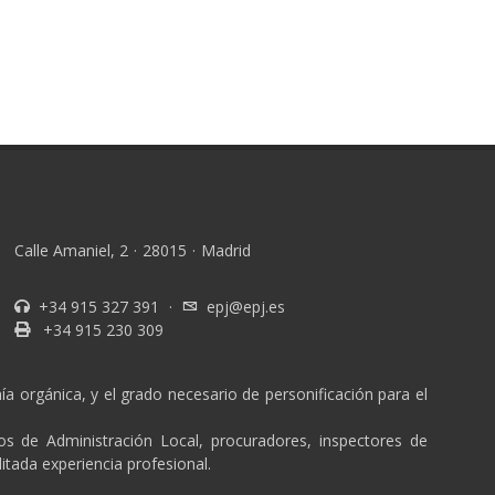
Calle Amaniel, 2
·
28015
·
Madrid
+34 915 327 391
·
epj@epj.es
+34 915 230 309
a orgánica, y el grado necesario de personificación para el
ios de Administración Local, procuradores, inspectores de
itada experiencia profesional.