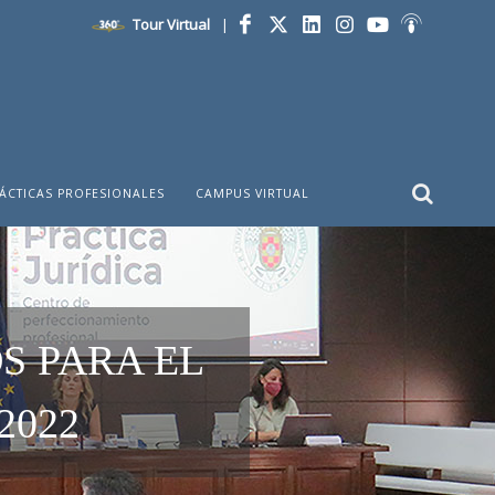
Tour Virtual
|
Facebook
Twitter
LinkedIn
Instagram
YouTube
Ivoox
ÁCTICAS PROFESIONALES
CAMPUS VIRTUAL
S PARA EL
2022