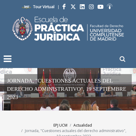
Tour Virtual
|
Facebook
Twitter
LinkedIn
Instagram
YouTube
Ivoox
JORNADA, "CUESTIONES ACTUALES DEL
DERECHO ADMINISTRATIVO", 19 SEPTIEMBRE
2023
EPJ UCM
Actualidad
Jornada, "Cuestiones actuales del derecho administrativo",