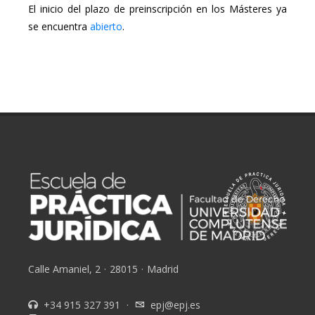
El inicio del plazo de preinscripción en los Másteres ya
se encuentra
abierto
.
Calle Amaniel, 2
·
28015
·
Madrid
+34 915 327 391
·
epj@epj.es