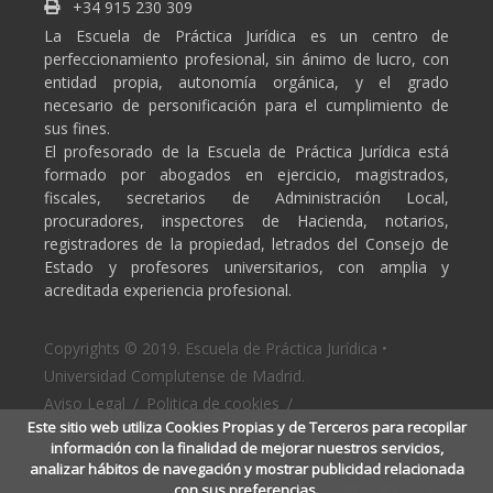
+34 915 230 309
La Escuela de Práctica Jurídica es un centro de
perfeccionamiento profesional, sin ánimo de lucro, con
entidad propia, autonomía orgánica, y el grado
necesario de personificación para el cumplimiento de
sus fines.
El profesorado de la Escuela de Práctica Jurídica está
formado por abogados en ejercicio, magistrados,
fiscales, secretarios de Administración Local,
procuradores, inspectores de Hacienda, notarios,
registradores de la propiedad, letrados del Consejo de
Estado y profesores universitarios, con amplia y
acreditada experiencia profesional.
Copyrights © 2019. Escuela de Práctica Jurídica •
Universidad Complutense de Madrid.
Aviso Legal
/
Politica de cookies
/
Este sitio web utiliza Cookies Propias y de Terceros para recopilar
Politica de privacidad
información con la finalidad de mejorar nuestros servicios,
analizar hábitos de navegación y mostrar publicidad relacionada
con sus preferencias.