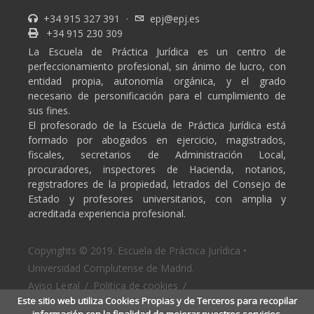
+34 915 327 391
·
epj@epj.es
+34 915 230 309
La Escuela de Práctica Jurídica es un centro de
perfeccionamiento profesional, sin ánimo de lucro, con
entidad propia, autonomía orgánica, y el grado
necesario de personificación para el cumplimiento de
sus fines.
El profesorado de la Escuela de Práctica Jurídica está
formado por abogados en ejercicio, magistrados,
fiscales, secretarios de Administración Local,
procuradores, inspectores de Hacienda, notarios,
registradores de la propiedad, letrados del Consejo de
Estado y profesores universitarios, con amplia y
acreditada experiencia profesional.
Copyrights © 2019. Escuela de Práctica Jurídica •
Universidad Complutense de Madrid.
Aviso Legal
/
Politica de cookies
/
Este sitio web utiliza Cookies Propias y de Terceros para recopilar
Politica de privacidad
información con la finalidad de mejorar nuestros servicios,