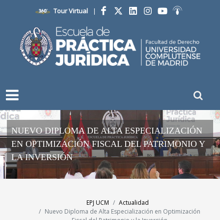
Tour Virtual
|
Facebook
Twitter
LinkedIn
Instagram
YouTube
Ivoox
NUEVO DIPLOMA DE ALTA ESPECIALIZACIÓN
EN OPTIMIZACIÓN FISCAL DEL PATRIMONIO Y
LA INVERSIÓN
EPJ UCM
Actualidad
Nuevo Diploma de Alta Especialización en Optimización