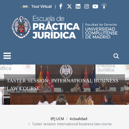
Tour Virtual
|
Facebook
Twitter
LinkedIn
Instagram
YouTube
Ivoox
TASTER SESSION: INTERNATIONAL BUSINESS
LAW COURSE
EPJ UCM
Actualidad
Taster session: International business law course