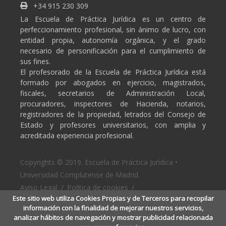
+34 915 230 309
La Escuela de Práctica Jurídica es un centro de
perfeccionamiento profesional, sin ánimo de lucro, con
entidad propia, autonomía orgánica, y el grado
necesario de personificación para el cumplimiento de
sus fines.
El profesorado de la Escuela de Práctica Jurídica está
formado por abogados en ejercicio, magistrados,
fiscales, secretarios de Administración Local,
procuradores, inspectores de Hacienda, notarios,
registradores de la propiedad, letrados del Consejo de
Estado y profesores universitarios, con amplia y
acreditada experiencia profesional.
Copyrights © 2019. Escuela de Práctica Jurídica •
Universidad Complutense de Madrid.
Aviso Legal
/
Politica de cookies
/
Este sitio web utiliza Cookies Propias y de Terceros para recopilar
Politica de privacidad
información con la finalidad de mejorar nuestros servicios,
analizar hábitos de navegación y mostrar publicidad relacionada