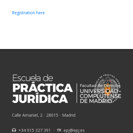
Registration here
Calle Amaniel, 2
·
28015
·
Madrid
+34 915 327 391
·
epj@epj.es