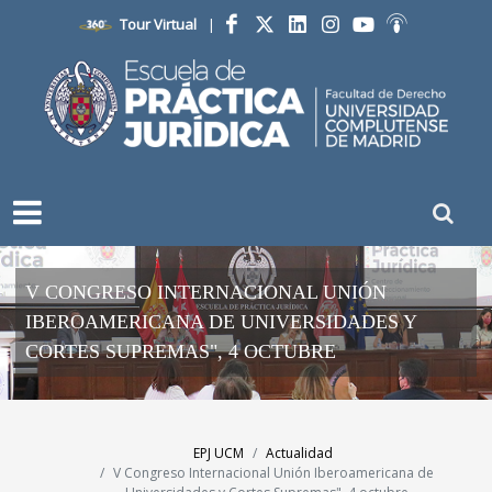
Tour Virtual
|
Facebook
Twitter
LinkedIn
Instagram
YouTube
Ivoox
V CONGRESO INTERNACIONAL UNIÓN
IBEROAMERICANA DE UNIVERSIDADES Y
CORTES SUPREMAS", 4 OCTUBRE
EPJ UCM
Actualidad
V Congreso Internacional Unión Iberoamericana de