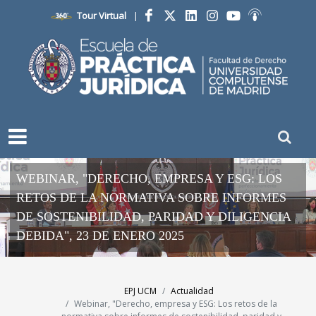
Tour Virtual
|
Facebook
Twitter
LinkedIn
Instagram
YouTube
Ivoox
WEBINAR, "DERECHO, EMPRESA Y ESG: LOS
RETOS DE LA NORMATIVA SOBRE INFORMES
DE SOSTENIBILIDAD, PARIDAD Y DILIGENCIA
DEBIDA", 23 DE ENERO 2025
EPJ UCM
Actualidad
Webinar, "Derecho, empresa y ESG: Los retos de la