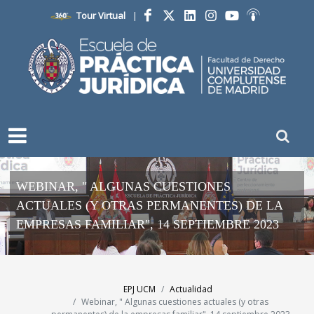
Tour Virtual
|
Facebook
Twitter
LinkedIn
Instagram
YouTube
Ivoox
WEBINAR, " ALGUNAS CUESTIONES
ACTUALES (Y OTRAS PERMANENTES) DE LA
EMPRESAS FAMILIAR", 14 SEPTIEMBRE 2023
EPJ UCM
Actualidad
Webinar, " Algunas cuestiones actuales (y otras