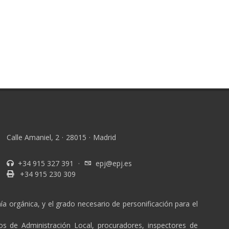
Calle Amaniel, 2
·
28015
·
Madrid
+34 915 327 391
·
epj@epj.es
+34 915 230 309
a orgánica, y el grado necesario de personificación para el
ios de Administración Local, procuradores, inspectores de