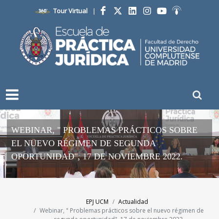
Tour Virtual
|
Facebook
Twitter
LinkedIn
Instagram
YouTube
Ivoox
WEBINAR, " PROBLEMAS PRÁCTICOS SOBRE
EL NUEVO RÉGIMEN DE SEGUNDA
OPORTUNIDAD", 17 DE NOVIEMBRE 2022.
EPJ UCM
Actualidad
Webinar, " Problemas prácticos sobre el nuevo régimen de