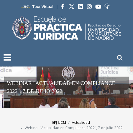
Tour Virtual
|
Facebook
Twitter
LinkedIn
Instagram
YouTube
Ivoox
WEBINAR "ACTUALIDAD EN COMPLIANCE
2022", 7 DE JULIO 2022.
EPJ UCM
Actualidad
Webinar "Actualidad en Compliance 2022", 7 de julio 2022.