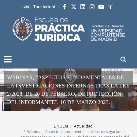
Tour Virtual
|
Facebook
Twitter
LinkedIn
Instagram
YouTube
Ivoox
WEBINAR, "ASPECTOS FUNDAMENTALES DE
LA INVESTIGACIONES INTERNAS TRAS LA LEY
2/2023, DE 20 DE FEBRERO, DE PROTECCIÓN
DEL INFORMANTE", 16 DE MARZO 2023.
EPJ UCM
Actualidad
Webinar, "Aspectos fundamentales de la investigaciones