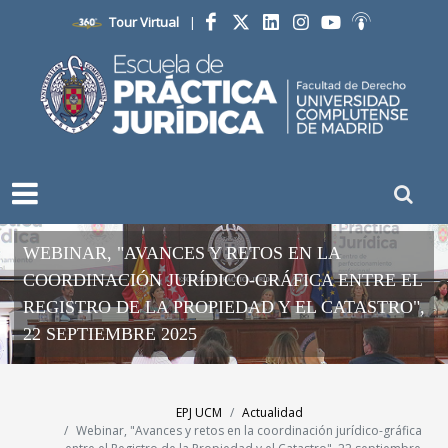
Tour Virtual
|
Facebook
Twitter
LinkedIn
Instagram
YouTube
Ivoox
WEBINAR, "AVANCES Y RETOS EN LA
COORDINACIÓN JURÍDICO-GRÁFICA ENTRE EL
REGISTRO DE LA PROPIEDAD Y EL CATASTRO",
22 SEPTIEMBRE 2025
EPJ UCM
Actualidad
Webinar, "Avances y retos en la coordinación jurídico-gráfica