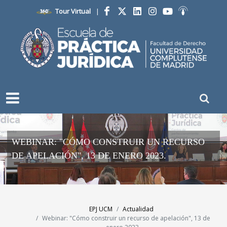
Tour Virtual
|
Facebook
Twitter
LinkedIn
Instagram
YouTube
Ivoox
WEBINAR: "CÓMO CONSTRUIR UN RECURSO
DE APELACIÓN", 13 DE ENERO 2023.
EPJ UCM
Actualidad
Webinar: "Cómo construir un recurso de apelación", 13 de