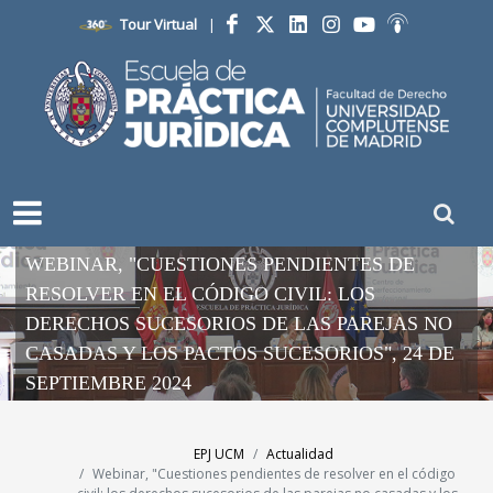
Tour Virtual
|
Facebook
Twitter
LinkedIn
Instagram
YouTube
Ivoox
WEBINAR, "CUESTIONES PENDIENTES DE
RESOLVER EN EL CÓDIGO CIVIL: LOS
DERECHOS SUCESORIOS DE LAS PAREJAS NO
CASADAS Y LOS PACTOS SUCESORIOS", 24 DE
SEPTIEMBRE 2024
EPJ UCM
Actualidad
Webinar, "Cuestiones pendientes de resolver en el código