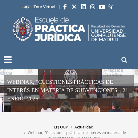
Tour Virtual
|
Facebook
Twitter
LinkedIn
Instagram
YouTube
Ivoox
WEBINAR, "CUESTIONES PRÁCTICAS DE
INTERÉS EN MATERIA DE SUBVENCIONES", 21
ENERO 2026
EPJ UCM
Actualidad
Webinar, "Cuestiones prácticas de interés en materia de