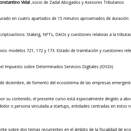
onstantino Vidal
,socio de Zadal Abogados y Asesores Tributarios
ucturado en cuatro apartados de 15 minutos aproximados de duración:
riptoactivos: Staking, NFTs, DAOs y cuestiones relativas a la tributac
ivos: modelos 721, 172 y 173. Estado de tramitación y cuestiones rel
n el Impuesto sobre Determinados Servicios Digitales (IDSDi)
21 de diciembre, de fomento del ecosistema de las empresas emergente
 por su contenido, el presente curso está especialmente dirigido a ab
ndedor o persona vinculada a startups, entidades centradas en esto
nte sobre dos temas recurrentes en el ámbito de la fiscalidad de econ