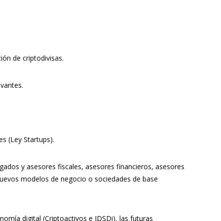
ión de criptodivisas.
evantes.
s (Ley Startups).
ogados y asesores fiscales, asesores financieros, asesores
s nuevos modelos de negocio o sociedades de base
omía digital (Criptoactivos e IDSDi), las futuras