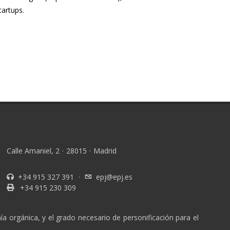
tartups.
Calle Amaniel, 2
·
28015
·
Madrid
+34 915 327 391
·
epj@epj.es
+34 915 230 309
a orgánica, y el grado necesario de personificación para el