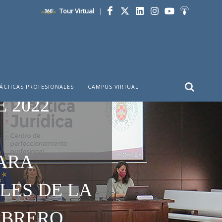
Tour Virtual
|
Facebook
Twitter
LinkedIn
Instagram
YouTube
Ivoox
ÁCTICAS PROFESIONALES
CAMPUS VIRTUAL
 2022
ARA
LES DE LA
EBRERO