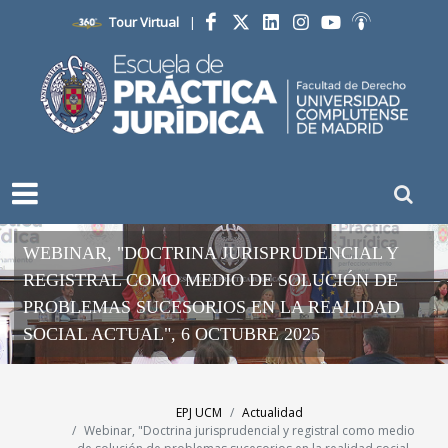
Tour Virtual
|
Facebook
Twitter
LinkedIn
Instagram
YouTube
Ivoox
WEBINAR, "DOCTRINA JURISPRUDENCIAL Y
REGISTRAL COMO MEDIO DE SOLUCIÓN DE
PROBLEMAS SUCESORIOS EN LA REALIDAD
SOCIAL ACTUAL", 6 OCTUBRE 2025
EPJ UCM
Actualidad
Webinar, "Doctrina jurisprudencial y registral como medio