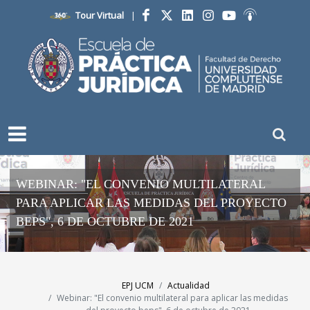
Tour Virtual
|
Facebook
Twitter
LinkedIn
Instagram
YouTube
Ivoox
WEBINAR: "EL CONVENIO MULTILATERAL
PARA APLICAR LAS MEDIDAS DEL PROYECTO
BEPS", 6 DE OCTUBRE DE 2021
EPJ UCM
Actualidad
Webinar: "El convenio multilateral para aplicar las medidas