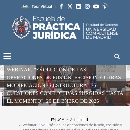
Tour Virtual
|
Facebook
Twitter
LinkedIn
Instagram
YouTube
Ivoox
WEBINAR, "EVOLUCIÓN DE LAS
OPERACIONES DE FUSIÓN, ESCISIÓN Y OTRAS
MODIFICACIONES ESTRUCTURALES:
CUESTIONES CONFLICTIVAS SURGIDAS HASTA
EL MOMENTO", 20 DE ENERO DE 2025
EPJ UCM
Actualidad
Webinar, "Evolución de las operaciones de fusión, escisión y