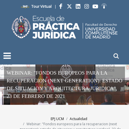
Tour Virtual
|
Facebook
Twitter
LinkedIn
Instagram
YouTube
Ivoox
WEBINAR: "FONDOS EUROPEOS PARA LA
RECUPERACION (NEXT GENERATION): ESTADO
DE SITUACION Y ARQUITECTURA JURIDICA",
23 DE FEBRERO DE 2021
EPJ UCM
Actualidad
Webinar: "Fondos europeos para la recuperacion (next