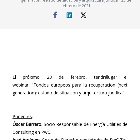
generation): estado de situacion y arquitectura juridica", 23 de
febrero de 2021
El próximo 23 de ferebro, tendrálugar el
webinar: "Fondos europeos para la recuperacion (next
generation): estado de situacion y arquitectura juridica".
Ponentes
:
Óscar Barrero
. Socio Responsable de Energía Utilities de
Consulting en PwC.
José Amérigo
. Socio de Derecho regulatorio de PwC Tax