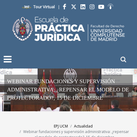
Tour Virtual
|
Facebook
Twitter
LinkedIn
Instagram
YouTube
Ivoox
WEBINAR FUNDACIONES Y SUPERVISIÓN
ADMINISTRATIVA: ¿REPENSAR EL MODELO DE
PROTECTORADO?, 15 DE DICIEMBRE
EPJ UCM
Actualidad
Webinar fundaciones y supervisión administrativa: ¿repensar