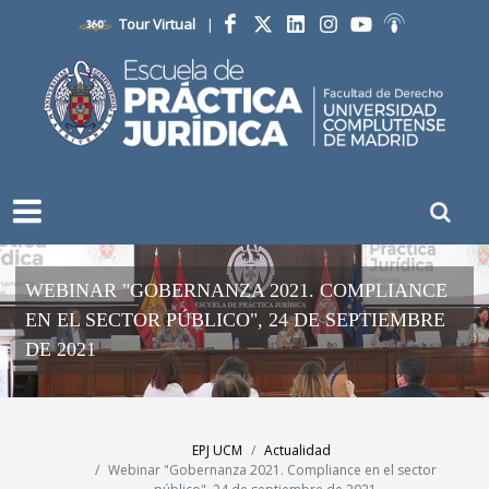
Tour Virtual
|
Facebook
Twitter
LinkedIn
Instagram
YouTube
Ivoox
WEBINAR "GOBERNANZA 2021. COMPLIANCE
EN EL SECTOR PÚBLICO", 24 DE SEPTIEMBRE
DE 2021
EPJ UCM
Actualidad
Webinar "Gobernanza 2021. Compliance en el sector