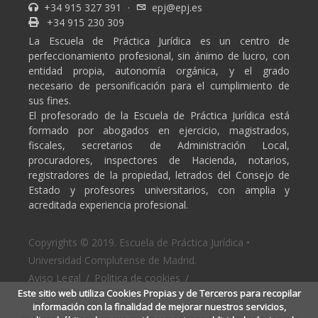
+34 915 327 391
·
epj@epj.es
+34 915 230 309
La Escuela de Práctica Jurídica es un centro de
perfeccionamiento profesional, sin ánimo de lucro, con
entidad propia, autonomía orgánica, y el grado
necesario de personificación para el cumplimiento de
sus fines.
El profesorado de la Escuela de Práctica Jurídica está
formado por abogados en ejercicio, magistrados,
fiscales, secretarios de Administración Local,
procuradores, inspectores de Hacienda, notarios,
registradores de la propiedad, letrados del Consejo de
Estado y profesores universitarios, con amplia y
acreditada experiencia profesional.
Copyrights © 2019. Escuela de Práctica Jurídica •
Universidad Complutense de Madrid.
Aviso Legal
/
Politica de cookies
/
Este sitio web utiliza Cookies Propias y de Terceros para recopilar
Politica de privacidad
información con la finalidad de mejorar nuestros servicios,